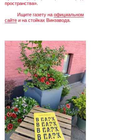
пространства».
.........
Ищите газету на
официальном
сайте
и на стойках Винзавода.